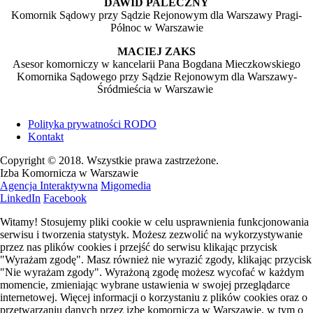
DAWID PALECZNY
Komornik Sądowy przy Sądzie Rejonowym dla Warszawy Pragi-
Północ w Warszawie
MACIEJ ZAKS
Asesor komorniczy w kancelarii Pana Bogdana Mieczkowskiego
Komornika Sądowego przy Sądzie Rejonowym dla Warszawy-
Śródmieścia w Warszawie
Polityka prywatności RODO
Kontakt
Copyright © 2018. Wszystkie prawa zastrzeżone.
Izba Komornicza w Warszawie
Agencja Interaktywna
Migomedia
LinkedIn
Facebook
Witamy! Stosujemy pliki cookie w celu usprawnienia funkcjonowania
serwisu i tworzenia statystyk. Możesz zezwolić na wykorzystywanie
przez nas plików cookies i przejść do serwisu klikając przycisk
"Wyrażam zgodę". Masz również nie wyrazić zgody, klikając przycisk
"Nie wyrażam zgody". Wyrażoną zgodę możesz wycofać w każdym
momencie, zmieniając wybrane ustawienia w swojej przeglądarce
internetowej. Więcej informacji o korzystaniu z plików cookies oraz o
przetwarzaniu danych przez izbę komorniczą w Warszawie, w tym o