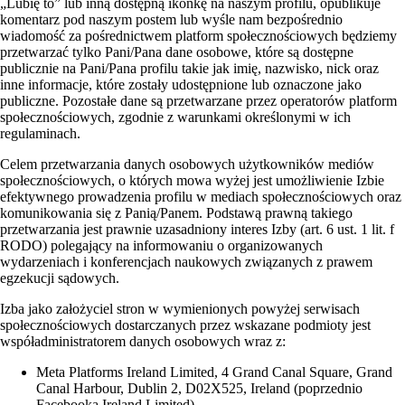
„Lubię to” lub inną dostępną ikonkę na naszym profilu, opublikuje
komentarz pod naszym postem lub wyśle nam bezpośrednio
wiadomość za pośrednictwem platform społecznościowych będziemy
przetwarzać tylko Pani/Pana dane osobowe, które są dostępne
publicznie na Pani/Pana profilu takie jak imię, nazwisko, nick oraz
inne informacje, które zostały udostępnione lub oznaczone jako
publiczne. Pozostałe dane są przetwarzane przez operatorów platform
społecznościowych, zgodnie z warunkami określonymi w ich
regulaminach.
Celem przetwarzania danych osobowych użytkowników mediów
społecznościowych, o których mowa wyżej jest umożliwienie Izbie
efektywnego prowadzenia profilu w mediach społecznościowych oraz
komunikowania się z Panią/Panem. Podstawą prawną takiego
przetwarzania jest prawnie uzasadniony interes Izby (art. 6 ust. 1 lit. f
RODO) polegający na informowaniu o organizowanych
wydarzeniach i konferencjach naukowych związanych z prawem
egzekucji sądowych.
Izba jako założyciel stron w wymienionych powyżej serwisach
społecznościowych dostarczanych przez wskazane podmioty jest
współadministratorem danych osobowych wraz z:
Meta Platforms Ireland Limited, 4 Grand Canal Square, Grand
Canal Harbour, Dublin 2, D02X525, Ireland (poprzednio
Facebooka Ireland Limited).