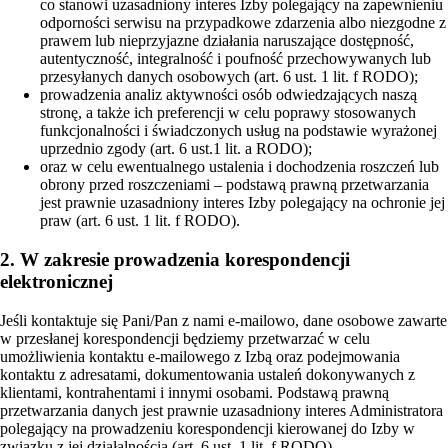
co stanowi uzasadniony interes Izby polegający na zapewnieniu
odporności serwisu na przypadkowe zdarzenia albo niezgodne z
prawem lub nieprzyjazne działania naruszające dostępność,
autentyczność, integralność i poufność przechowywanych lub
przesyłanych danych osobowych (art. 6 ust. 1 lit. f RODO);
prowadzenia analiz aktywności osób odwiedzających naszą
stronę, a także ich preferencji w celu poprawy stosowanych
funkcjonalności i świadczonych usług na podstawie wyrażonej
uprzednio zgody (art. 6 ust.1 lit. a RODO);
oraz w celu ewentualnego ustalenia i dochodzenia roszczeń lub
obrony przed roszczeniami – podstawą prawną przetwarzania
jest prawnie uzasadniony interes Izby polegający na ochronie jej
praw (art. 6 ust. 1 lit. f RODO).
2. W zakresie prowadzenia korespondencji
elektronicznej
Jeśli kontaktuje się Pani/Pan z nami e-mailowo, dane osobowe zawarte
w przesłanej korespondencji będziemy przetwarzać w celu
umożliwienia kontaktu e-mailowego z Izbą oraz podejmowania
kontaktu z adresatami, dokumentowania ustaleń dokonywanych z
klientami, kontrahentami i innymi osobami. Podstawą prawną
przetwarzania danych jest prawnie uzasadniony interes Administratora
polegający na prowadzeniu korespondencji kierowanej do Izby w
związku z jej działalnością (art. 6 ust. 1 lit. f RODO).