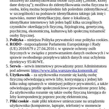
możliwej do zidentyfikowania osobie fizycznej („osobie, której
dane dotyczą”); możliwa do zidentyfikowania osoba fizyczna to
osoba, którą można bezpośrednio lub pośrednio zidentyfikować,
w szczególności na podstawie identyfikatora takiego jak imię i
nazwisko, numer identyfikacyjny, dane o lokalizacji,
identyfikator internetowy lub jeden bądź kilka szczególnych
czynników określających fizyczną, fizjologiczną, genetyczną,
psychiczną, ekonomiczną, kulturową lub społeczną tożsamość
osoby fizycznej.
Polityka
– niniejsza Polityka prywatności oraz polityka cookies.
RODO
- rozporządzenie Parlamentu Europejskiego i Rady
(UE) 2016/679 z 27.04.2016 r. w sprawie ochrony osób
fizycznych w związku z przetwarzaniem danych osobowych i w
sprawie swobodnego przepływu takich danych oraz uchylenia
dyrektywy 95/46/WE.
Serwis
– serwis internetowy prowadzony przez Administratora
pod adresem:
https://www.izba.warszawska.komornik.pl/
Użytkownik
– za użytkownika rozumie się każdą osobę
fizyczną odwiedzającą serwis Izby, korzystającą z jednej lub
kilku usług opisanych w niniejszej polityce prywatności, a także
odwiedzającą profile społecznościowe prowadzone przez Izbę.
Za użytkownika rozumie się także osobę fizyczną kierująca do
Izby korespondencję poprzez pocztę elektroniczną.
Pliki cookie
- małe pliki tekstowe umieszczane na urządzeniu
użytkownika (komputerze, laptopie, telefonie) w momencie