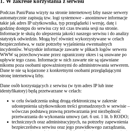
1. W zakresie korzystania z serwisu
Podczas Pani/Pana wizyty na stronie internetowej Izby nasze serwery
automatycznie zapisują tzw. logi systemowe - anonimowe informacje
takie jak adres IP użytkownika, typ przeglądarki i wersję, datę i
godzinę dostępu do serwisu czy też czas trwania sesji na stronie.
Informacje te służą do ulepszenia jakości naszego serwisu i do analizy
statystyk odwiedzin. Mogą być również wykorzystywane w celach
bezpieczeństwa, w razie potrzeby wyjaśnienia ewentualnych
incydentów. Wszystkie informacje zawarte w plikach logów serwera
WWW są przechowywane przez ograniczony okres i są usuwane po
upływie tego czasu. Informacje w nich zawarte nie są ujawniane
nikomu poza osobami upoważnionymi do administrowania serwerem.
Dane te nie są kojarzone z konkretnymi osobami przeglądającymi
stronę internetową Izby.
Dane osób korzystających z serwisu (w tym adres IP lub inne
identyfikatory) będą przetwarzane w celach:
w celu świadczenia usług drogą elektroniczną w zakresie
udostepnienia użytkownikom treści gromadzonych w serwisie –
wówczas podstawą prawną przetwarzania jest niezbędność
przetwarzania do wykonania umowy (art. 6 ust. 1 lit. b RODO;
technicznych oraz administracyjnych, na potrzeby zapewnienia
bezpieczeństwa serwisu oraz jego prawidłowego zarządzania,