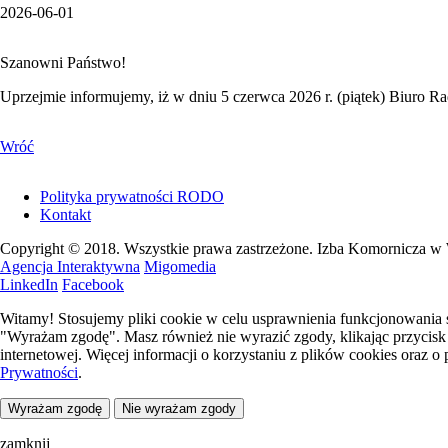
2026-06-01
Szanowni Państwo!
Uprzejmie informujemy, iż w dniu 5 czerwca 2026 r. (piątek) Biuro 
Wróć
Polityka prywatności RODO
Kontakt
Copyright © 2018. Wszystkie prawa zastrzeżone. Izba Komornicza w
Agencja Interaktywna
Migomedia
LinkedIn
Facebook
Witamy! Stosujemy pliki cookie w celu usprawnienia funkcjonowania se
"Wyrażam zgodę". Masz również nie wyrazić zgody, klikając przyci
internetowej. Więcej informacji o korzystaniu z plików cookies oraz
Prywatności
.
Wyrażam zgodę
Nie wyrażam zgody
zamknij