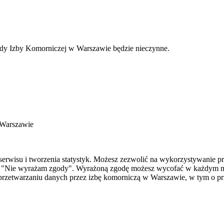
Rady Izby Komorniczej w Warszawie będzie nieczynne.
 Warszawie
rwisu i tworzenia statystyk. Możesz zezwolić na wykorzystywanie prze
sk "Nie wyrażam zgody". Wyrażoną zgodę możesz wycofać w każdym mo
 o przetwarzaniu danych przez izbę komorniczą w Warszawie, w tym o p